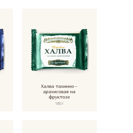
Халва тахинно–
арахисовая на
фруктозе
180 г