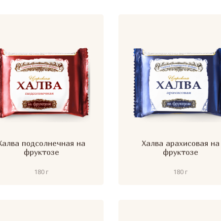
Халва подсолнечная на
Халва арахисовая на
фруктозе
фруктозе
180 г
180 г