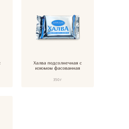
с
Халва подсолнечная с
я
изюмом фасованная
350 г