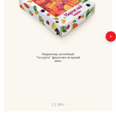
Мармелад желейный
"Ассорти" фруктово-ягодный
микс
2 | 300 г