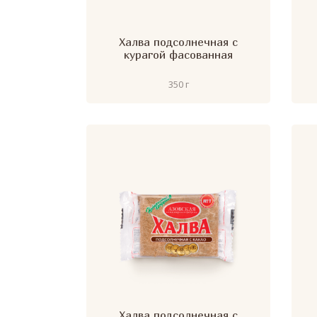
Халва подсолнечная с
курагой фасованная
350 г
Халва подсолнечная с