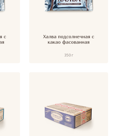
я с
Халва подсолнечная с
ая
какао фасованная
350 г