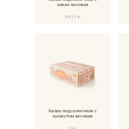
какао весовая
350 | 5 кг
Халва подсолнечная с
кунжутом весовая
5 кг