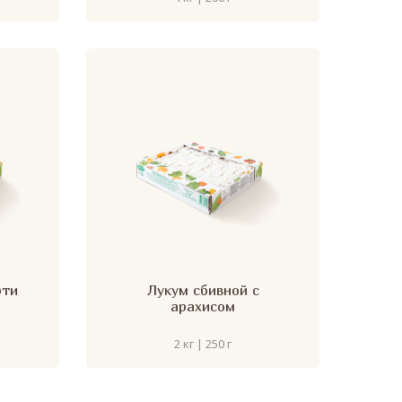
рти
Лукум сбивной с
арахисом
2 кг | 250 г