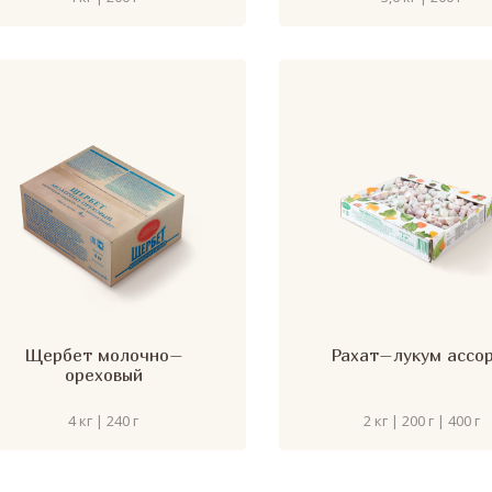
Щербет молочно–
Рахат–лукум ассо
ореховый
4 кг | 240 г
2 кг | 200 г | 400 г