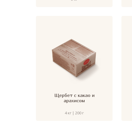
Щербет с какао и
арахисом
4 кг | 200 г