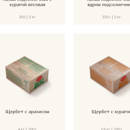
курагой весовая
ядром подсолнечн
350 | 5 кг
350 г | 5 кг
Щербет с арахисом
Щербет с кураго
4 кг | 200 г
3,6 кг | 200 г