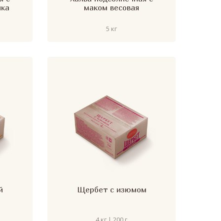
ика
маком весовая
5 кг
й
Щербет с изюмом
4 кг | 200 г