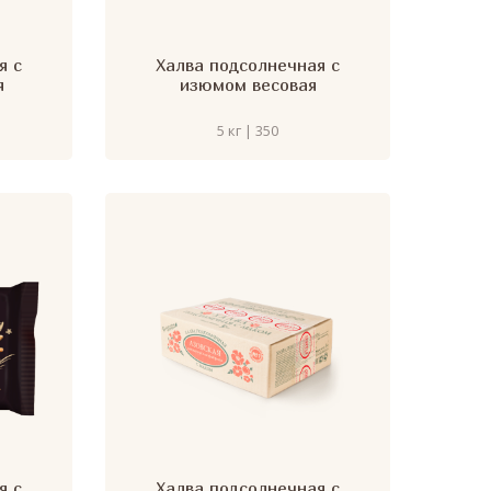
я с
Халва подсолнечная с
я
изюмом весовая
5 кг | 350
я с
Халва подсолнечная с