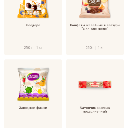
Леодоро
Конфеты желейные в глазури
"Оле-оле-желе"
250 г | 1 кг
250 г | 1 кг
Заводные фишки
Батончик козинак
подсолнечный