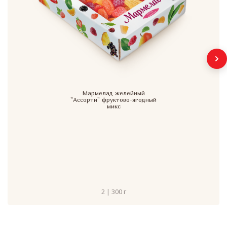
Мармелад желейный
"Ассорти" фруктово-ягодный
микс
2 | 300 г