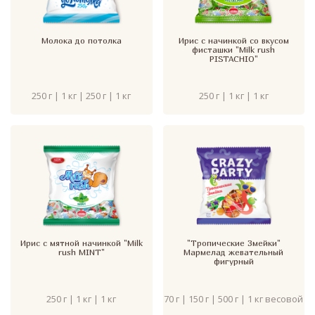
Молока до потолка
Ирис с начинкой со вкусом
фисташки "Milk rush
PISTACHIO"
250 г | 1 кг | 250 г | 1 кг
250 г | 1 кг | 1 кг
Ирис с мятной начинкой "Milk
"Тропические Змейки"
rush MINT"
Мармелад жевательный
фигурный
250 г | 1 кг | 1 кг
70 г | 150 г | 500 г | 1 кг весовой