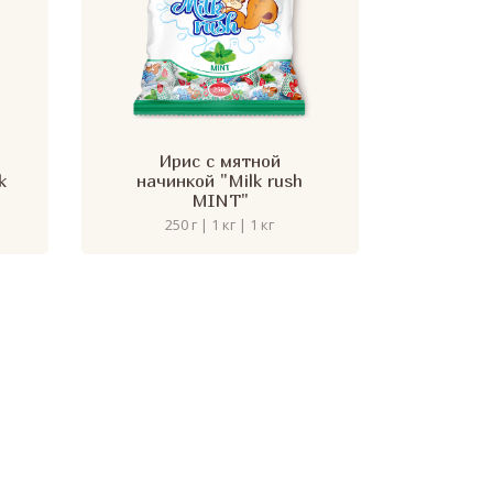
Ирис с мятной
k
начинкой "Milk rush
MINT"
250 г | 1 кг | 1 кг