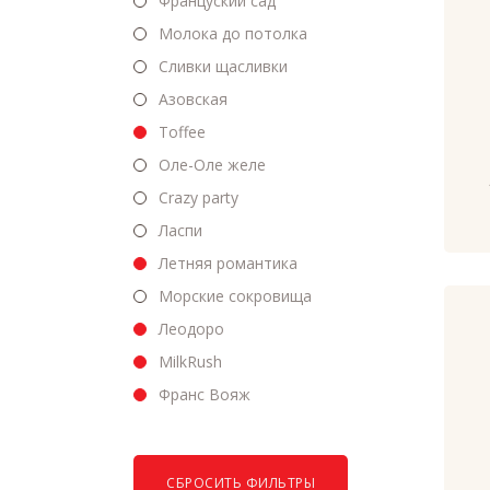
Француский сад
Молока до потолка
Сливки щасливки
Азовская
Toffee
Оле-Оле желе
Crazy party
Ласпи
Летняя романтика
Морские сокровища
Леодоро
MilkRush
Франс Вояж
СБРОСИТЬ ФИЛЬТРЫ