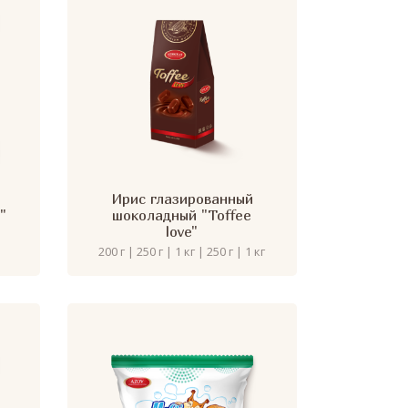
Ирис глазированный
"
шоколадный "Toffee
love"
200 г | 250 г | 1 кг | 250 г | 1 кг