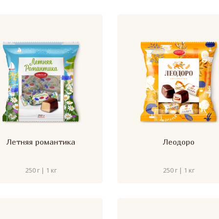
Летняя романтика
Леодоро
250 г | 1 кг
250 г | 1 кг