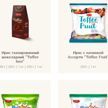
Ирис глазированный
Ирис с начинкой
шоколадный "Toffee
Ассорти "Toffee Fruit
love"
00 г | 250 г | 1 кг | 250 г | 1 кг
250 г | 1 кг