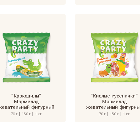
"Крокодилы"
"Кислые гусенички"
Мармелад
Мармелад
жевательный фигурный
жевательный фигурны
70 г | 150 г | 1 кг
70 г | 150 г | 1 кг