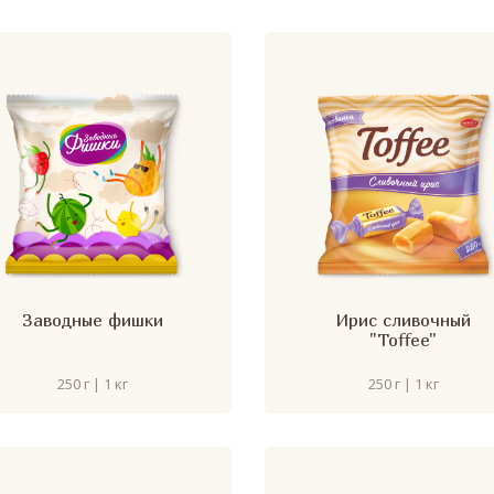
Заводные фишки
Ирис сливочный
"Toffee"
250 г | 1 кг
250 г | 1 кг