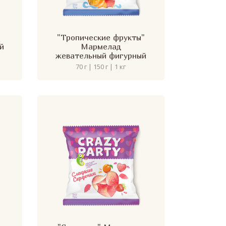
"Тропические фрукты"
й
Мармелад
жевательный фигурный
70 г | 150 г | 1 кг