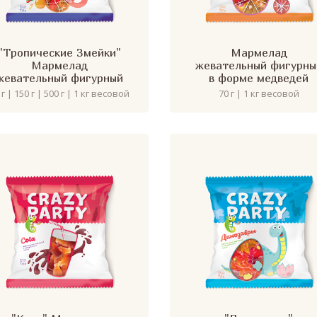
"Тропические Змейки"
Мармелад
Мармелад
жевательный фигурны
жевательный фигурный
в форме медведей
 г | 150 г | 500 г | 1 кг весовой
70 г | 1 кг весовой