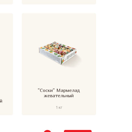
"Соски" Мармелад
жевательный
й
1 кг