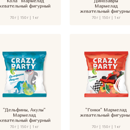
"Кола" Мармелад
"Динозавры"
жевательный фигурный
Мармелад
жевательный фигурны
70 г | 150 г | 1 кг
70 г | 150 г | 1 кг
"Дельфины, Акулы"
"Гонки" Мармелад
Мармелад
жевательный фигурны
жевательный фигурный
70 г | 150 г | 1 кг
70 г | 150 г | 1 кг