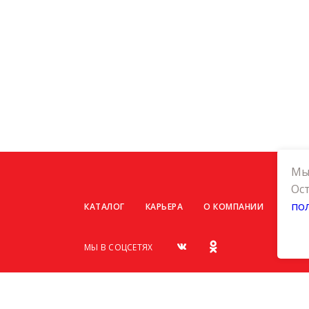
Мы 
Ост
по
КАТАЛОГ
КАРЬЕРА
О КОМПАНИИ
КОНТ
МЫ В СОЦСЕТЯХ