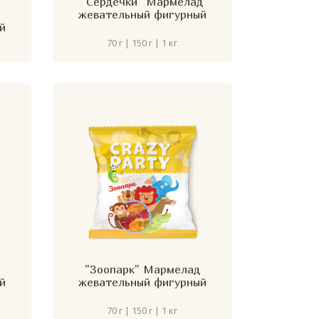
"Сердечки" Мармелад
жевательный фигурный
й
70 г | 150 г | 1 кг
"Зоопарк" Мармелад
й
жевательный фигурный
70 г | 150 г | 1 кг