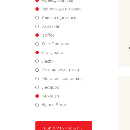
Француский сад
Молока до потолка
Сливки щасливки
Азовская
Toffee
Оле-Оле желе
Crazy party
Ласпи
Летняя романтика
Морские сокровища
Леодоро
MilkRush
Франс Вояж
СБРОСИТЬ ФИЛЬТРЫ