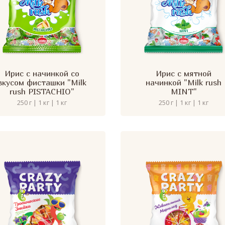
Ирис с начинкой со
Ирис с мятной
вкусом фисташки "Milk
начинкой "Milk rush
rush PISTACHIO"
MINT"
250 г | 1 кг | 1 кг
250 г | 1 кг | 1 кг