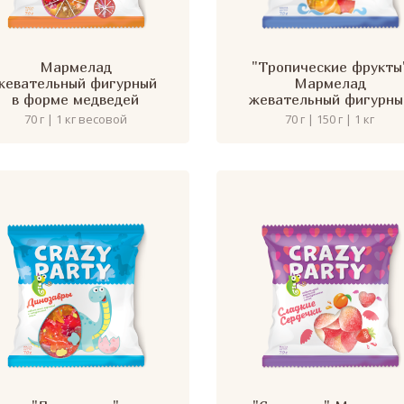
Мармелад
"Тропические фрукты
жевательный фигурный
Мармелад
в форме медведей
жевательный фигурны
70 г | 1 кг весовой
70 г | 150 г | 1 кг