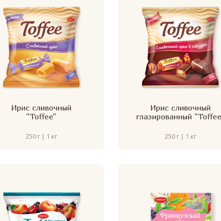
Ирис сливочный
Ирис сливочный
"Toffee"
глазированный "Toffee
250 г | 1 кг
250 г | 1 кг