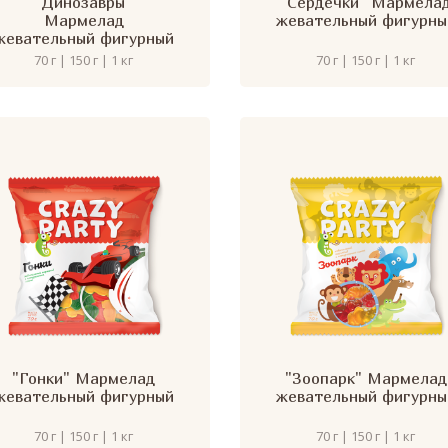
"Динозавры"
"Сердечки" Мармела
Мармелад
жевательный фигурны
жевательный фигурный
70 г | 150 г | 1 кг
70 г | 150 г | 1 кг
"Гонки" Мармелад
"Зоопарк" Мармелад
жевательный фигурный
жевательный фигурны
70 г | 150 г | 1 кг
70 г | 150 г | 1 кг