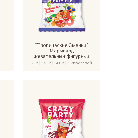
"Тропические Змейки"
Мармелад
жевательный фигурный
70 г | 150 г | 500 г | 1 кг весовой