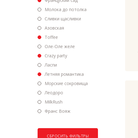
Француский сад
Молока до потолка
Сливки щасливки
Азовская
Toffee
Оле-Оле желе
Crazy party
Ласпи
Летняя романтика
Морские сокровища
Леодоро
MilkRush
Франс Вояж
СБРОСИТЬ ФИЛЬТРЫ