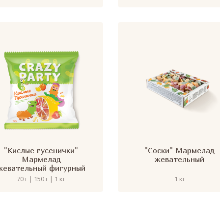
"Кислые гусенички"
"Соски" Мармелад
Мармелад
жевательный
жевательный фигурный
70 г | 150 г | 1 кг
1 кг