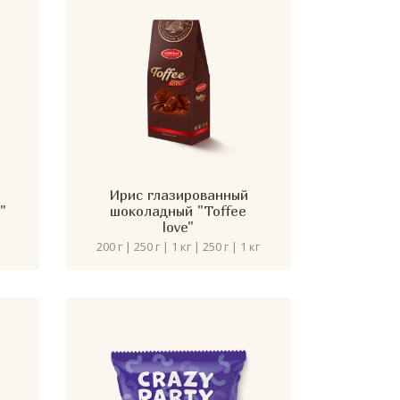
Ирис глазированный
"
шоколадный "Toffee
love"
200 г | 250 г | 1 кг | 250 г | 1 кг