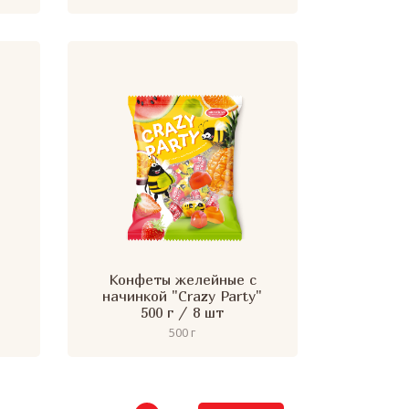
Конфеты желейные с
начинкой "Crazy Party"
500 г / 8 шт
500 г