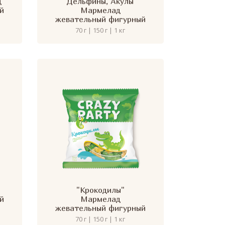
д
"Дельфины, Акулы"
й
Мармелад
жевательный фигурный
70 г | 150 г | 1 кг
"Крокодилы"
й
Мармелад
жевательный фигурный
70 г | 150 г | 1 кг