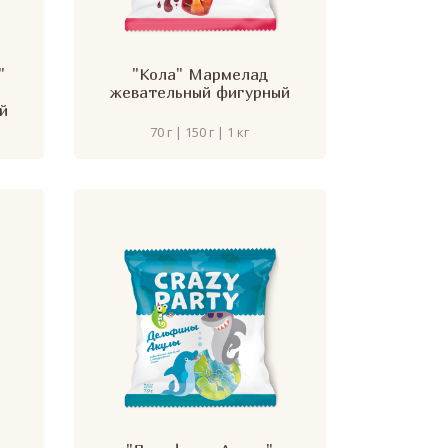
"
"Кола" Мармелад
жевательный фигурный
й
70 г | 150 г | 1 кг