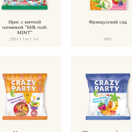
Ирис с мятной
Французский сад
начинкой "Milk rush
MINT"
250 г | 1 кг | 1 кг
300 г