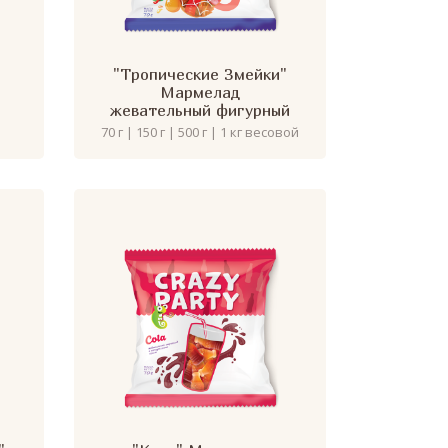
"Тропические Змейки"
Мармелад
жевательный фигурный
70 г | 150 г | 500 г | 1 кг весовой