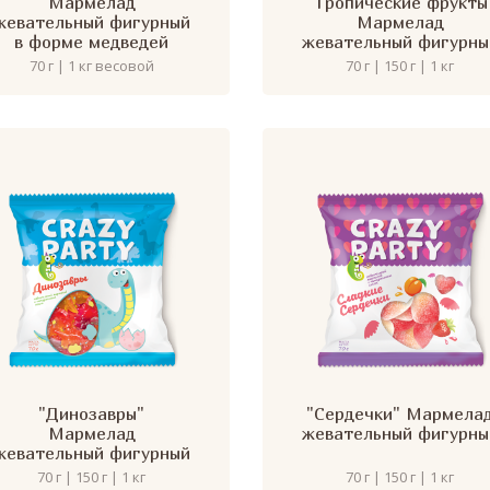
Мармелад
"Тропические фрукты
жевательный фигурный
Мармелад
в форме медведей
жевательный фигурны
70 г | 1 кг весовой
70 г | 150 г | 1 кг
"Динозавры"
"Сердечки" Мармела
Мармелад
жевательный фигурны
жевательный фигурный
70 г | 150 г | 1 кг
70 г | 150 г | 1 кг