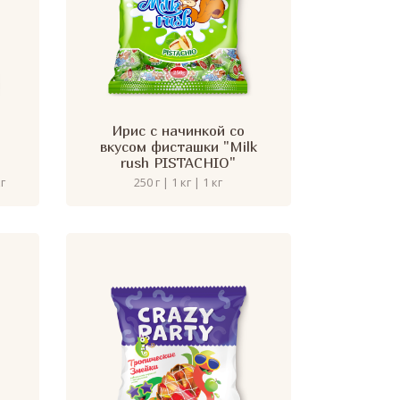
Ирис с начинкой со
вкусом фисташки "Milk
rush PISTACHIO"
кг
250 г | 1 кг | 1 кг