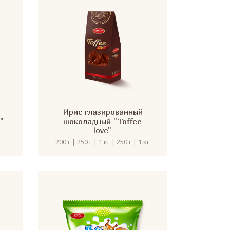
Ирис глазированный
"
шоколадный "Toffee
love"
200 г | 250 г | 1 кг | 250 г | 1 кг