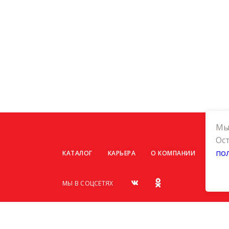
Мы 
Ост
по
КАТАЛОГ
КАРЬЕРА
О КОМПАНИИ
КОНТ
МЫ В СОЦСЕТЯХ