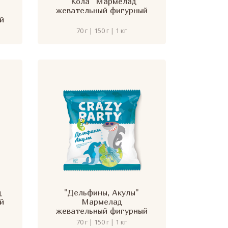
"
"Кола" Мармелад
жевательный фигурный
й
70 г | 150 г | 1 кг
д
"Дельфины, Акулы"
й
Мармелад
жевательный фигурный
70 г | 150 г | 1 кг