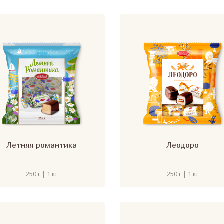
Летняя романтика
Леодоро
250 г | 1 кг
250 г | 1 кг