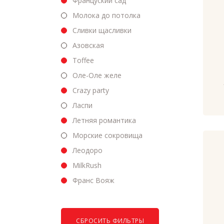
Француский сад
Молока до потолка
Сливки щасливки
Азовская
Toffee
Оле-Оле желе
Crazy party
Ласпи
Летняя романтика
Морские сокровища
Леодоро
MilkRush
Франс Вояж
СБРОСИТЬ ФИЛЬТРЫ