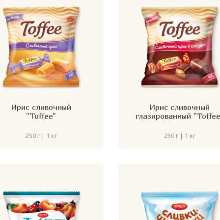
Ирис сливочный
Ирис сливочный
"Toffee"
глазированный "Toffee
250 г | 1 кг
250 г | 1 кг