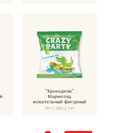
"Крокодилы"
й
Мармелад
жевательный фигурный
70 г | 150 г | 1 кг