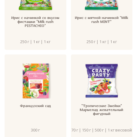
Ирис с начинкой со вкусом
Ирис с мятной начинкой "Milk
фисташки "Milk rush
rush MINT"
PISTACHIO"
250 г | 1 кг | 1 кг
250 г | 1 кг | 1 кг
Французский сад
"Тропические Змейки"
Мармелад жевательный
фигурный
300 г
70 г | 150 г | 500 г | 1 кг весовой