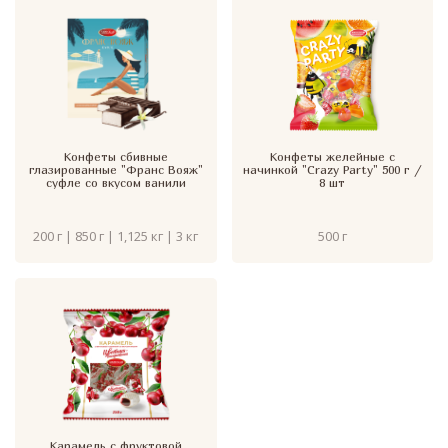
Конфеты сбивные
Конфеты желейные с
глазированные "Франс Вояж"
начинкой "Crazy Party" 500 г /
суфле со вкусом ванили
8 шт
200 г | 850 г | 1,125 кг | 3 кг
500 г
Карамель с фруктовой