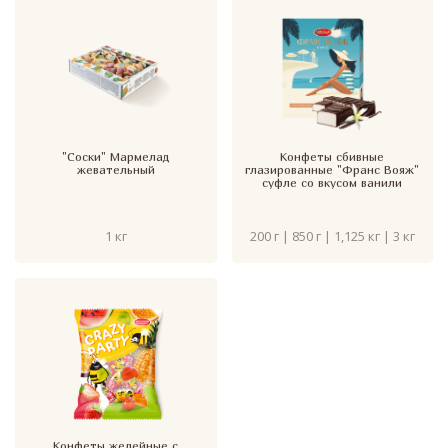
"Соски" Мармелад
Конфеты сбивные
жевательный
глазированные "Франс Вояж"
суфле со вкусом ванили
1 кг
200 г | 850 г | 1,125 кг | 3 кг
Конфеты желейные с