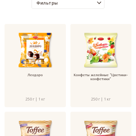
Фильтры
Леодоро
Конфеты желейные "Цветики-
конфетики"
250 г | 1 кг
250 г | 1 кг