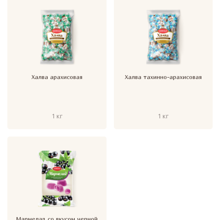
Халва арахисовая
Халва тахинно-арахисовая
1 кг
1 кг
Мармелад со вкусом черной