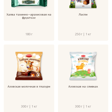
Халва тахинно–арахисовая на
Ласпи
фруктозе
180 г
250 г | 1 кг
Азовская молочная в глазури
Азовская на сливках
300 г | 1 кг
300 г | 1 кг