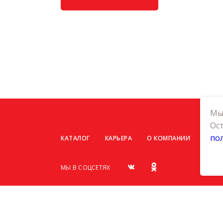
Мы 
Ост
по
КАТАЛОГ
КАРЬЕРА
О КОМПАНИИ
КОНТ
МЫ В СОЦСЕТЯХ