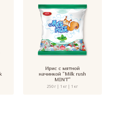
Ирис с мятной
k
начинкой "Milk rush
MINT"
250 г | 1 кг | 1 кг