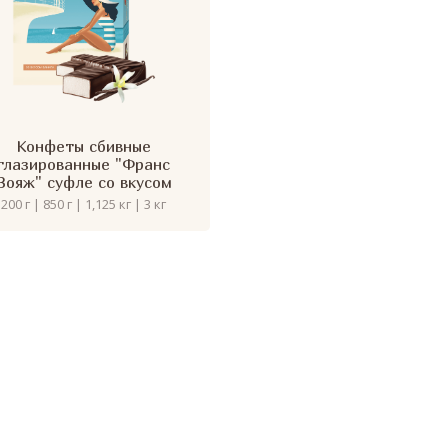
Конфеты сбивные
глазированные "Франс
Вояж" суфле со вкусом
ванили
200 г | 850 г | 1,125 кг | 3 кг