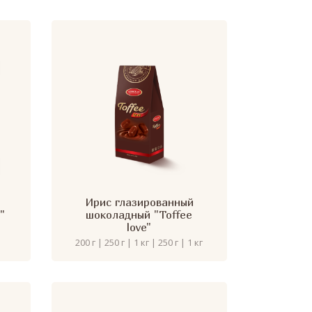
Ирис глазированный
"
шоколадный "Toffee
love"
200 г | 250 г | 1 кг | 250 г | 1 кг