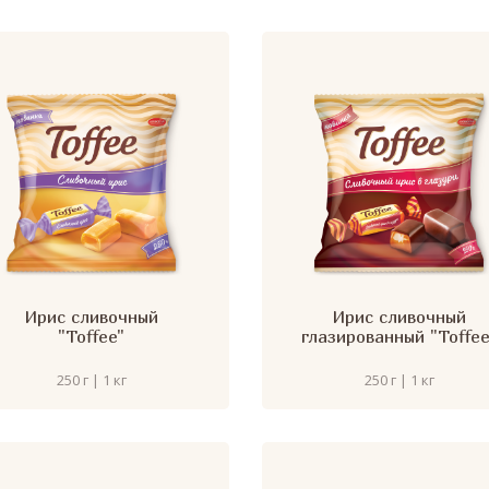
Ирис сливочный
Ирис сливочный
"Toffee"
глазированный "Toffee
250 г | 1 кг
250 г | 1 кг