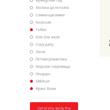
Француский сад
Молока до потолка
Сливки щасливки
Азовская
Toffee
Оле-Оле желе
Crazy party
Ласпи
Летняя романтика
Морские сокровища
Леодоро
MilkRush
Франс Вояж
СБРОСИТЬ ФИЛЬТРЫ