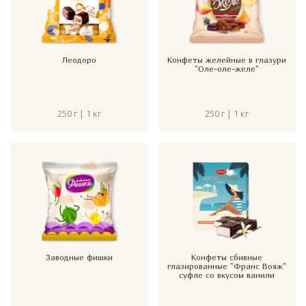
Леодоро
Конфеты желейные в глазури
"Оле-оле-желе"
250 г | 1 кг
250 г | 1 кг
Заводные фишки
Конфеты сбивные
глазированные "Франс Вояж"
суфле со вкусом ванили