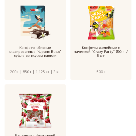
Конфеты сбивные
Конфеты желейные с
глазированные "Франс Вояж"
начинкой "Crazy Party" 500 г /
суфле со вкусом ванили
8 шт
200 г | 850 г | 1,125 кг | 3 кг
500 г
Карамель с фруктовой