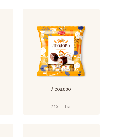
Леодоро
250 г | 1 кг