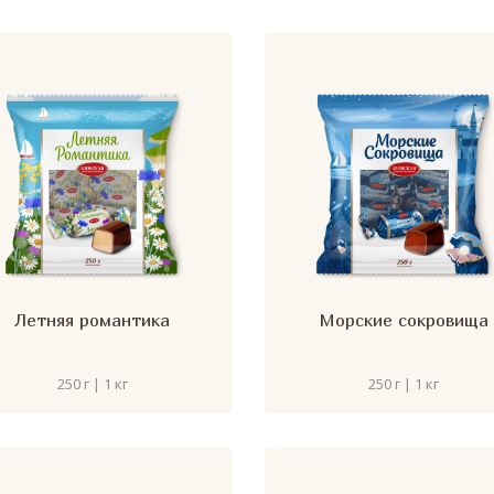
Летняя романтика
Морские сокровища
250 г | 1 кг
250 г | 1 кг