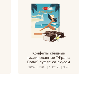
Конфеты сбивные
глазированные "Франс
Вояж" суфле со вкусом
ванили
200 г | 850 г | 1,125 кг | 3 кг