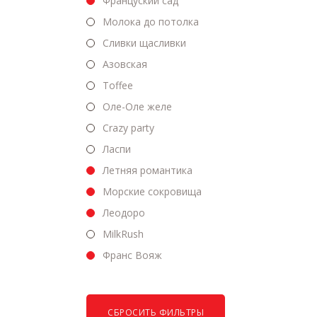
Француский сад
Молока до потолка
Сливки щасливки
Азовская
Toffee
Оле-Оле желе
Crazy party
Ласпи
Летняя романтика
Морские сокровища
Леодоро
MilkRush
Франс Вояж
СБРОСИТЬ ФИЛЬТРЫ