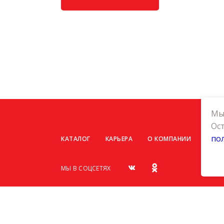
Мы 
Ост
по
КАТАЛОГ
КАРЬЕРА
О КОМПАНИИ
КОНТ
МЫ В СОЦСЕТЯХ