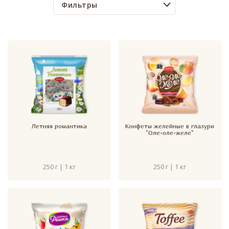
Фильтры
Летняя романтика
Конфеты желейные в глазури
"Оле-оле-желе"
250 г | 1 кг
250 г | 1 кг