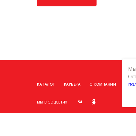
Мы 
Ост
по
КАТАЛОГ
КАРЬЕРА
О КОМПАНИИ
КОНТ
МЫ В СОЦСЕТЯХ