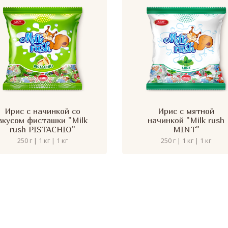
Ирис с начинкой со
Ирис с мятной
вкусом фисташки "Milk
начинкой "Milk rush
rush PISTACHIO"
MINT"
250 г | 1 кг | 1 кг
250 г | 1 кг | 1 кг