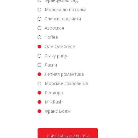
Француский сад
Молока до потолка
Сливки щасливки
Азовская
Toffee
Оле-Оле желе
Crazy party
Ласпи
Летняя романтика
Морские сокровища
Леодоро
MilkRush
Франс Вояж
СБРОСИТЬ ФИЛЬТРЫ