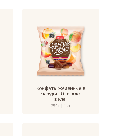
Конфеты желейные в
глазури "Оле-оле-
желе"
250 г | 1 кг