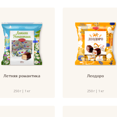
Летняя романтика
Леодоро
250 г | 1 кг
250 г | 1 кг