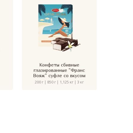
Конфеты сбивные
глазированные "Франс
Вояж" суфле со вкусом
ванили
200 г | 850 г | 1,125 кг | 3 кг