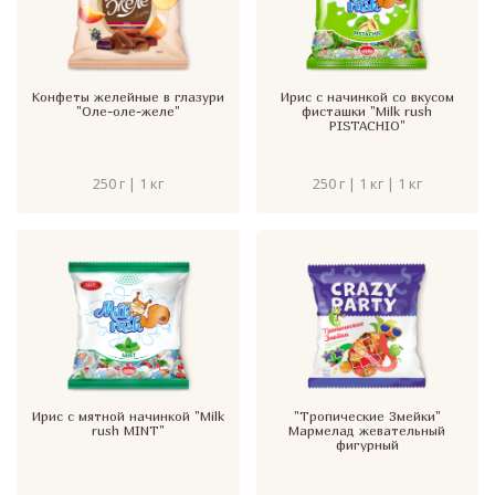
Конфеты желейные в глазури
Ирис с начинкой со вкусом
"Оле-оле-желе"
фисташки "Milk rush
PISTACHIO"
250 г | 1 кг
250 г | 1 кг | 1 кг
Ирис с мятной начинкой "Milk
"Тропические Змейки"
rush MINT"
Мармелад жевательный
фигурный