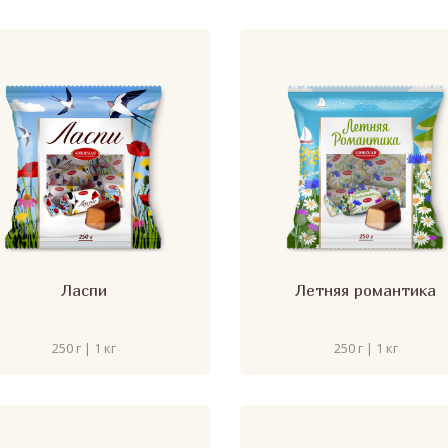
Ласпи
Летняя романтика
250 г | 1 кг
250 г | 1 кг