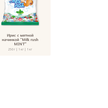
Ирис с мятной
начинкой "Milk rush
MINT"
250 г | 1 кг | 1 кг