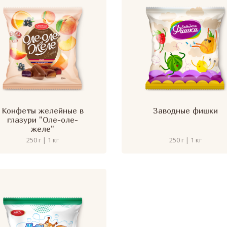
Конфеты желейные в
Заводные фишки
глазури "Оле-оле-
желе"
250 г | 1 кг
250 г | 1 кг