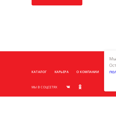
Мы 
Ост
по
КАТАЛОГ
КАРЬЕРА
О КОМПАНИИ
КОНТ
МЫ В СОЦСЕТЯХ