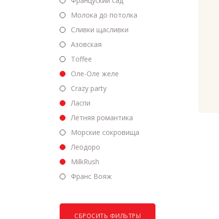
Француский сад
Молока до потолка
Сливки щасливки
Азовская
Toffee
Оле-Оле желе
Crazy party
Ласпи
Летняя романтика
Морские сокровища
Леодоро
MilkRush
Франс Вояж
СБРОСИТЬ ФИЛЬТРЫ