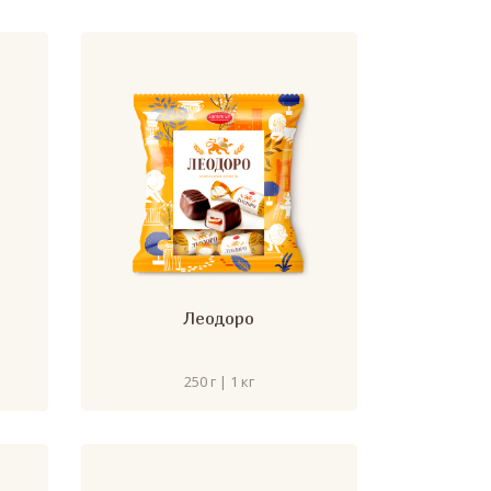
Леодоро
250 г | 1 кг