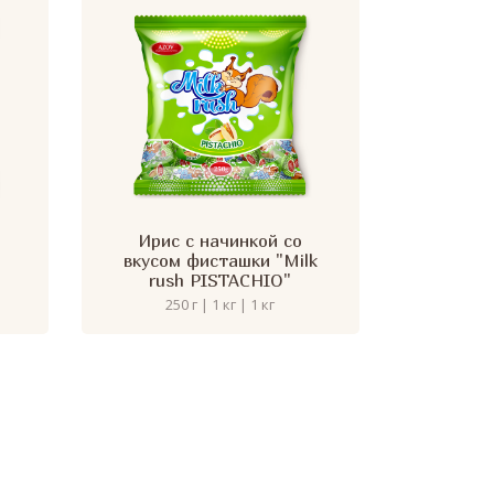
Ирис с начинкой со
вкусом фисташки "Milk
rush PISTACHIO"
250 г | 1 кг | 1 кг