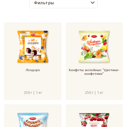
Фильтры
Леодоро
Конфеты желейные "Цветики-
конфетики"
250 г | 1 кг
250 г | 1 кг