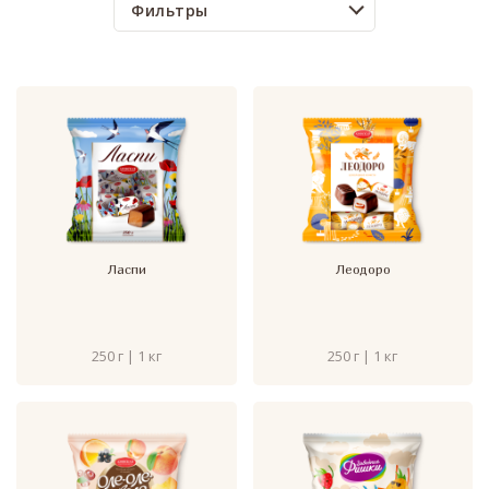
Фильтры
Ласпи
Леодоро
250 г | 1 кг
250 г | 1 кг