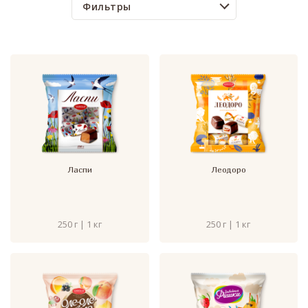
Фильтры
Ласпи
Леодоро
250 г | 1 кг
250 г | 1 кг